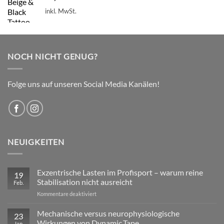
inkl. MwSt.
NOCH NICHT GENUG?
Folge uns auf unseren Social Media Kanälen!
NEUIGKEITEN
Exzentrische Lasten im Profisport – warum reine
19
Stabilisation nicht ausreicht
Feb.
für
Kommentare deaktiviert
Exzentrische
Lasten
Mechanische versus neurophysiologische
23
im
Wirkungen von Dynamic Tape
Jan.