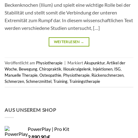
Beckenknochen (Ilium) und spielt eine wichtige Rolle bei der
Stabilität und stellt somit die Verbindung der unteren
Extremität zum Rumpf dar. In diesem wissenschaftlichen Text
werden verschiedene Studien untersucht, […]
WEITERLESEN
→
Veröffentlicht am
Physiotherapie
|
Markiert
Akupunktur
,
Artikel der
Woche
,
Bewegung
,
Chiropraktik
,
Iliosakralgelenk
,
Injektionen
,
ISG
,
Manuelle Therapie
,
Osteopathie
,
Physiotherapie
,
Rückenschmerzen
,
Schmerzen
,
Schmerzmittel
,
Training
,
Trainingstherapie
AUS UNSEREM SHOP
PowerPlay | Pro Kit
2.890,90
€