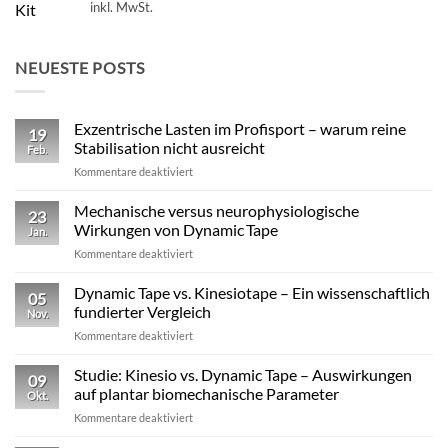
inkl. MwSt.
NEUESTE POSTS
Exzentrische Lasten im Profisport – warum reine
19
Stabilisation nicht ausreicht
Feb.
für
Kommentare deaktiviert
Exzentrische
Lasten
Mechanische versus neurophysiologische
23
im
Wirkungen von Dynamic Tape
Jan.
Profisport
für
Kommentare deaktiviert
–
Mechanische
warum
versus
Dynamic Tape vs. Kinesiotape – Ein wissenschaftlich
reine
05
neurophysiologische
Stabilisation
fundierter Vergleich
Nov.
Wirkungen
nicht
für
Kommentare deaktiviert
von
ausreicht
Dynamic
Dynamic Tape
Tape
Studie: Kinesio vs. Dynamic Tape – Auswirkungen
09
vs.
auf plantar biomechanische Parameter
Okt.
Kinesiotape
für
Kommentare deaktiviert
–
Studie:
Ein