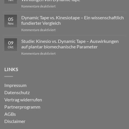
Profisport
für
Kommentare deaktiviert
–
Mechanische
warum
versus
Dynamic Tape vs. Kinesiotape – Ein wissenschaftlich
reine
05
neurophysiologische
Stabilisation
fundierter Vergleich
Nov.
Wirkungen
nicht
für
Kommentare deaktiviert
von
ausreicht
Dynamic
Dynamic Tape
Tape
Studie: Kinesio vs. Dynamic Tape – Auswirkungen
09
vs.
auf plantar biomechanische Parameter
Okt.
Kinesiotape
für
Kommentare deaktiviert
–
Studie:
Ein
Kinesio
wissenschaftlich
vs.
LINKS
fundierter
Dynamic
Vergleich
Tape
–
Impressum
Auswirkungen
Datenschutz
auf
plantar
Vertrag widerrufen
biomechanische
Partnerprogramm
Parameter
AGBs
Disclaimer