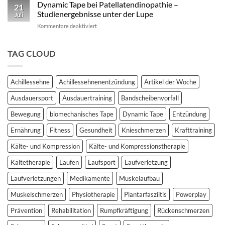
Kinesio
Dynamic Tape bei Patellatendinopathie –
wissenschaftlich
21
vs.
fundierter
Studienergebnisse unter der Lupe
Juli
Dynamic
Vergleich
für
Kommentare deaktiviert
Tape
Dynamic
–
Tape
Auswirkungen
bei
TAG CLOUD
auf
Patellatendinopathie
plantar
–
biomechanische
Studienergebnisse
Parameter
Achillessehne
Achillessehnenentzündung
Artikel der Woche
unter
der
Ausdauersport
Ausdauertraining
Bandscheibenvorfall
Lupe
Bewegung
biomechanisches Tape
Dynamic Tape
Entzündung
Ernährung
Fitness
Gesundheit
Knieschmerzen
Krafttraining
Kälte- und Kompression
Kälte- und Kompressionstherapie
Kältetherapie
Laufen
Laufsport
Laufverletzung
Laufverletzungen
Medikamente
Muskelaufbau
Muskelschmerzen
Physiotherapie
Plantarfasziitis
Powerplay
Prävention
Rehabilitation
Rumpfkräftigung
Rückenschmerzen