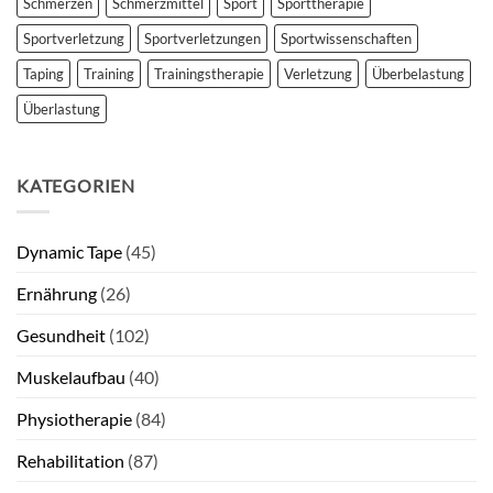
Schmerzen
Schmerzmittel
Sport
Sporttherapie
Sportverletzung
Sportverletzungen
Sportwissenschaften
Taping
Training
Trainingstherapie
Verletzung
Überbelastung
Überlastung
KATEGORIEN
Dynamic Tape
(45)
Ernährung
(26)
Gesundheit
(102)
Muskelaufbau
(40)
Physiotherapie
(84)
Rehabilitation
(87)