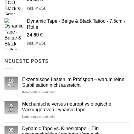
inkl. MwSt.
Dynamic Tape - Beige & Black Tattoo - 7,5cm -
Rolle
24,60
€
inkl. MwSt.
NEUESTE POSTS
Exzentrische Lasten im Profisport – warum reine
19
Stabilisation nicht ausreicht
Feb.
für
Kommentare deaktiviert
Exzentrische
Lasten
Mechanische versus neurophysiologische
23
im
Wirkungen von Dynamic Tape
Jan.
Profisport
für
Kommentare deaktiviert
–
Mechanische
warum
versus
reine
Dynamic Tape vs. Kinesiotape – Ein
05
neurophysiologische
Stabilisation