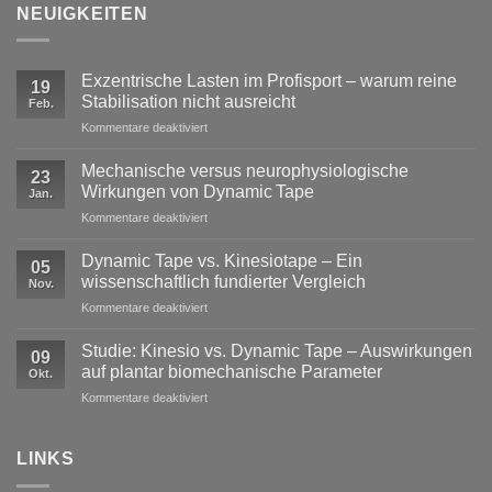
NEUIGKEITEN
Exzentrische Lasten im Profisport – warum reine
19
Stabilisation nicht ausreicht
Feb.
für
Kommentare deaktiviert
Exzentrische
Lasten
Mechanische versus neurophysiologische
23
im
Wirkungen von Dynamic Tape
Jan.
Profisport
für
Kommentare deaktiviert
–
Mechanische
warum
versus
reine
Dynamic Tape vs. Kinesiotape – Ein
05
neurophysiologische
Stabilisation
wissenschaftlich fundierter Vergleich
Nov.
Wirkungen
nicht
für
Kommentare deaktiviert
von
ausreicht
Dynamic
Dynamic Tape
Tape
Studie: Kinesio vs. Dynamic Tape – Auswirkungen
09
vs.
auf plantar biomechanische Parameter
Okt.
Kinesiotape
für
Kommentare deaktiviert
–
Studie:
Ein
Kinesio
wissenschaftlich
vs.
LINKS
fundierter
Dynamic
Vergleich
Tape