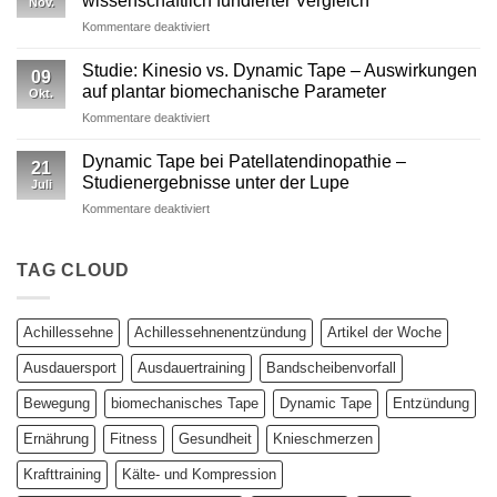
wissenschaftlich fundierter Vergleich
Nov.
Wirkungen
nicht
für
Kommentare deaktiviert
von
ausreicht
Dynamic
Dynamic Tape
Tape
Studie: Kinesio vs. Dynamic Tape – Auswirkungen
09
vs.
auf plantar biomechanische Parameter
Okt.
Kinesiotape
für
Kommentare deaktiviert
–
Studie:
Ein
Kinesio
wissenschaftlich
Dynamic Tape bei Patellatendinopathie –
21
vs.
fundierter
Studienergebnisse unter der Lupe
Juli
Dynamic
Vergleich
für
Kommentare deaktiviert
Tape
Dynamic
–
Tape
Auswirkungen
bei
TAG CLOUD
auf
Patellatendinopathie
plantar
–
biomechanische
Studienergebnisse
Parameter
Achillessehne
Achillessehnenentzündung
Artikel der Woche
unter
der
Ausdauersport
Ausdauertraining
Bandscheibenvorfall
Lupe
Bewegung
biomechanisches Tape
Dynamic Tape
Entzündung
Ernährung
Fitness
Gesundheit
Knieschmerzen
Krafttraining
Kälte- und Kompression