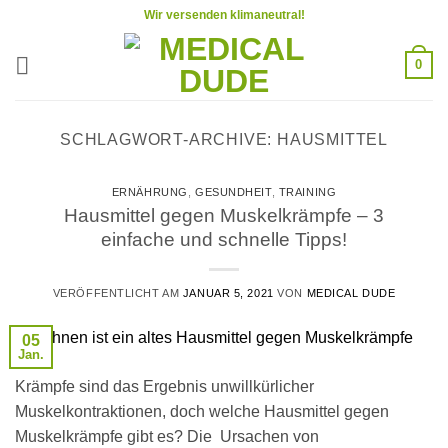
Zum
Wir versenden klimaneutral!
Inhalt
springen
0
SCHLAGWORT-ARCHIVE:
HAUSMITTEL
ERNÄHRUNG
,
GESUNDHEIT
,
TRAINING
Hausmittel gegen Muskelkrämpfe – 3
einfache und schnelle Tipps!
VERÖFFENTLICHT AM
JANUAR 5, 2021
VON
MEDICAL DUDE
05
Jan.
Krämpfe sind das Ergebnis unwillkürlicher
Muskelkontraktionen, doch welche Hausmittel gegen
Muskelkrämpfe gibt es? Die Ursachen von