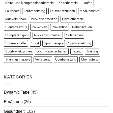
Kälte- und Kompressionstherapie
Kältetherapie
Laufen
Laufsport
Laufverletzung
Laufverletzungen
Medikamente
Muskelaufbau
Muskelschmerzen
Physiotherapie
Plantarfasziitis
Powerplay
Prävention
Rehabilitation
Rumpfkräftigung
Rückenschmerzen
Schmerzen
Schmerzmittel
Sport
Sporttherapie
Sportverletzung
Sportverletzungen
Sportwissenschaften
Taping
Training
Trainingstherapie
Verletzung
Überbelastung
Überlastung
KATEGORIEN
Dynamic Tape
(45)
Ernährung
(26)
Gesundheit
(102)