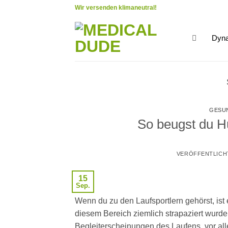
Zum
Wir versenden klimaneutral!
Inhalt
springen
Dyna
GESU
So beugst du H
VERÖFFENTLICH
15
Sep.
Wenn du zu den Laufsportlern gehörst, ist
diesem Bereich ziemlich strapaziert wurd
Begleiterscheinungen des Laufens, vor all