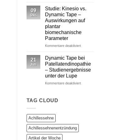
Dynamic
Tape
Studie: Kinesio vs.
09
vs.
Dynamic Tape –
Okt.
Kinesiotape
Auswirkungen auf
–
plantar
Ein
biomechanische
wissenschaftlich
Parameter
fundierter
Vergleich
für
Kommentare deaktiviert
Studie:
Kinesio
Dynamic Tape bei
21
vs.
Patellatendinopathie
Juli
Dynamic
– Studienergebnisse
Tape
unter der Lupe
–
Auswirkungen
für
Kommentare deaktiviert
auf
Dynamic
plantar
Tape
biomechanische
bei
TAG CLOUD
Parameter
Patellatendinopathie
–
Studienergebnisse
Achillessehne
unter
der
Achillessehnenentzündung
Lupe
Artikel der Woche