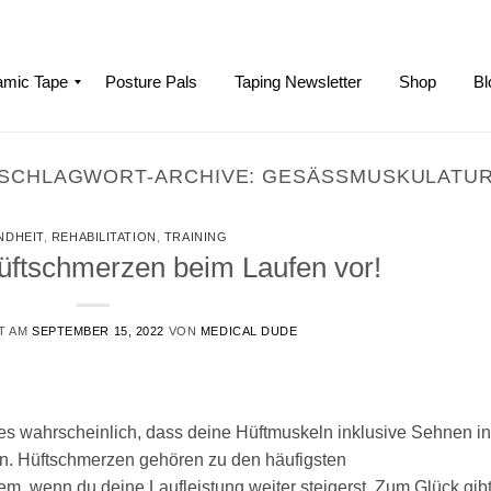
mic Tape
Posture Pals
Taping Newsletter
Shop
Bl
SCHLAGWORT-ARCHIVE:
GESÄSSMUSKULATUR
NDHEIT
,
REHABILITATION
,
TRAINING
üftschmerzen beim Laufen vor!
T AM
SEPTEMBER 15, 2022
VON
MEDICAL DUDE
 es wahrscheinlich, dass deine Hüftmuskeln inklusive Sehnen in
en. Hüftschmerzen gehören zu den häufigsten
em, wenn du deine Laufleistung weiter steigerst. Zum Glück gib