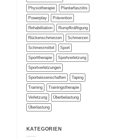
Physiotherapie
Plantarfasziitis
Powerplay
Prävention
Rehabilitation
Rumpfkräftigung
Rückenschmerzen
Schmerzen
Schmerzmittel
Sport
Sporttherapie
Sportverletzung
Sportverletzungen
Sportwissenschaften
Taping
Training
Trainingstherapie
Verletzung
Überbelastung
Überlastung
KATEGORIEN