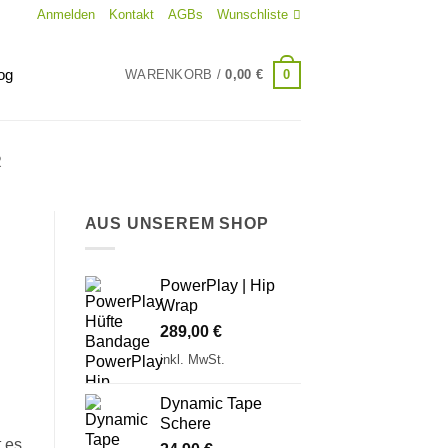
Anmelden
Kontakt
AGBs
Wunschliste
og
0
WARENKORB /
0,00
€
AUS UNSEREM SHOP
PowerPlay | Hip
Wrap
289,00
€
inkl. MwSt.
Dynamic Tape
Schere
t es