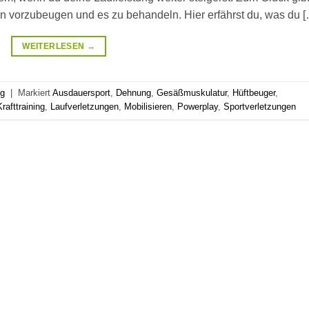
en vorzubeugen und es zu behandeln. Hier erfährst du, was du 
WEITERLESEN
→
ng
|
Markiert
Ausdauersport
,
Dehnung
,
Gesäßmuskulatur
,
Hüftbeuger
,
Krafttraining
,
Laufverletzungen
,
Mobilisieren
,
Powerplay
,
Sportverletzungen