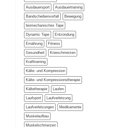
Ausdauersport
Ausdauertraining
Bandscheibenvorfall
Bewegung
biomechanisches Tape
Dynamic Tape
Entzündung
Ernährung
Fitness
Gesundheit
Knieschmerzen
Krafttraining
Kälte- und Kompression
Kälte- und Kompressionstherapie
Kältetherapie
Laufen
Laufsport
Laufverletzung
Laufverletzungen
Medikamente
Muskelaufbau
Muskelschmerzen