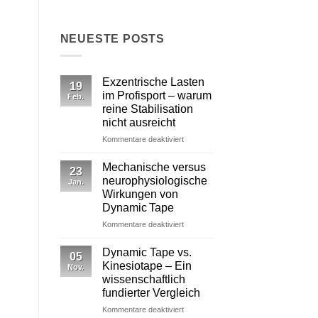
NEUESTE POSTS
Exzentrische Lasten
19
im Profisport – warum
Feb.
reine Stabilisation
nicht ausreicht
für
Kommentare deaktiviert
Exzentrische
Lasten
Mechanische versus
23
im
neurophysiologische
Jan.
Profisport
Wirkungen von
–
Dynamic Tape
warum
reine
für
Kommentare deaktiviert
Stabilisation
Mechanische
nicht
versus
Dynamic Tape vs.
05
ausreicht
neurophysiologische
Kinesiotape – Ein
Nov.
Wirkungen
wissenschaftlich
von
fundierter Vergleich
Dynamic Tape
für
Kommentare deaktiviert