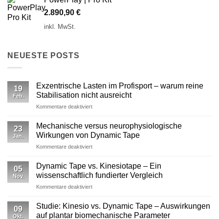
2.890,90
€
inkl. MwSt.
NEUESTE POSTS
Exzentrische Lasten im Profisport – warum reine
19
Stabilisation nicht ausreicht
Feb.
für
Kommentare deaktiviert
Exzentrische
Lasten
Mechanische versus neurophysiologische
23
im
Wirkungen von Dynamic Tape
Jan.
Profisport
für
Kommentare deaktiviert
–
Mechanische
warum
versus
reine
Dynamic Tape vs. Kinesiotape – Ein
05
neurophysiologische
Stabilisation
wissenschaftlich fundierter Vergleich
Nov.
Wirkungen
nicht
für
Kommentare deaktiviert
von
ausreicht
Dynamic
Dynamic Tape
Tape
Studie: Kinesio vs. Dynamic Tape – Auswirkungen
09
vs.
auf plantar biomechanische Parameter
Okt.