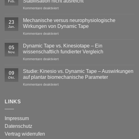
Stabilisation nicht ausreicht
Feb.
für
Kommentare deaktiviert
Exzentrische
Lasten
Mechanische versus neurophysiologische
23
im
Wirkungen von Dynamic Tape
Jan.
Profisport
für
Kommentare deaktiviert
–
Mechanische
warum
versus
reine
Dynamic Tape vs. Kinesiotape – Ein
05
neurophysiologische
Stabilisation
wissenschaftlich fundierter Vergleich
Nov.
Wirkungen
nicht
für
Kommentare deaktiviert
von
ausreicht
Dynamic
Dynamic Tape
Tape
Studie: Kinesio vs. Dynamic Tape – Auswirkungen
09
vs.
auf plantar biomechanische Parameter
Okt.
Kinesiotape
für
Kommentare deaktiviert
–
Studie:
Ein
Kinesio
wissenschaftlich
vs.
LINKS
fundierter
Dynamic
Vergleich
Tape
–
Impressum
Auswirkungen
Datenschutz
auf
plantar
Vertrag widerrufen
biomechanische