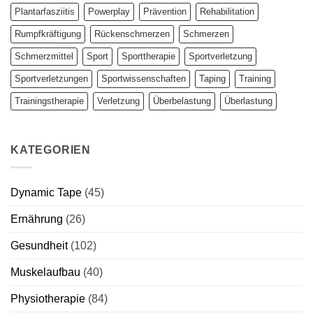
Plantarfasziitis
Powerplay
Prävention
Rehabilitation
Rumpfkräftigung
Rückenschmerzen
Schmerzen
Schmerzmittel
Sport
Sporttherapie
Sportverletzung
Sportverletzungen
Sportwissenschaften
Taping
Training
Trainingstherapie
Verletzung
Überbelastung
Überlastung
KATEGORIEN
Dynamic Tape
(45)
Ernährung
(26)
Gesundheit
(102)
Muskelaufbau
(40)
Physiotherapie
(84)