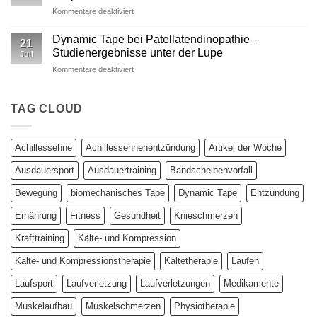
Kinesiotape
für
Kommentare deaktiviert
–
Studie:
Ein
Kinesio
wissenschaftlich
Dynamic Tape bei Patellatendinopathie –
21
vs.
fundierter
Studienergebnisse unter der Lupe
Juli
Dynamic
Vergleich
für
Kommentare deaktiviert
Tape
Dynamic
–
Tape
Auswirkungen
bei
TAG CLOUD
auf
Patellatendinopathie
plantar
–
biomechanische
Studienergebnisse
Parameter
Achillessehne
Achillessehnenentzündung
Artikel der Woche
unter
der
Ausdauersport
Ausdauertraining
Bandscheibenvorfall
Lupe
Bewegung
biomechanisches Tape
Dynamic Tape
Entzündung
Ernährung
Fitness
Gesundheit
Knieschmerzen
Krafttraining
Kälte- und Kompression
Kälte- und Kompressionstherapie
Kältetherapie
Laufen
Laufsport
Laufverletzung
Laufverletzungen
Medikamente
Muskelaufbau
Muskelschmerzen
Physiotherapie