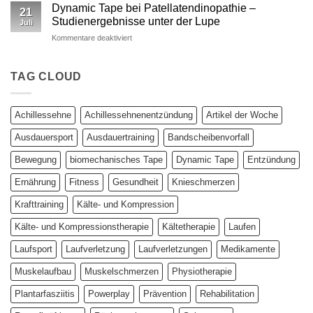
Kinesio
wissenschaftlich
Dynamic Tape bei Patellatendinopathie –
21
vs.
fundierter
Studienergebnisse unter der Lupe
Juli
Dynamic
Vergleich
für
Kommentare deaktiviert
Tape
Dynamic
–
Tape
Auswirkungen
bei
TAG CLOUD
auf
Patellatendinopathie
plantar
–
biomechanische
Studienergebnisse
Parameter
Achillessehne
Achillessehnenentzündung
Artikel der Woche
unter
der
Ausdauersport
Ausdauertraining
Bandscheibenvorfall
Lupe
Bewegung
biomechanisches Tape
Dynamic Tape
Entzündung
Ernährung
Fitness
Gesundheit
Knieschmerzen
Krafttraining
Kälte- und Kompression
Kälte- und Kompressionstherapie
Kältetherapie
Laufen
Laufsport
Laufverletzung
Laufverletzungen
Medikamente
Muskelaufbau
Muskelschmerzen
Physiotherapie
Plantarfasziitis
Powerplay
Prävention
Rehabilitation