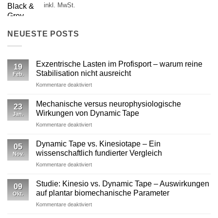
inkl. MwSt.
NEUESTE POSTS
Exzentrische Lasten im Profisport – warum reine
19
Stabilisation nicht ausreicht
Feb.
für
Kommentare deaktiviert
Exzentrische
Lasten
Mechanische versus neurophysiologische
23
im
Wirkungen von Dynamic Tape
Jan.
Profisport
für
Kommentare deaktiviert
–
Mechanische
warum
versus
reine
Dynamic Tape vs. Kinesiotape – Ein
05
neurophysiologische
Stabilisation
wissenschaftlich fundierter Vergleich
Nov.
Wirkungen
nicht
für
Kommentare deaktiviert
von
ausreicht
Dynamic
Dynamic Tape
Tape
Studie: Kinesio vs. Dynamic Tape – Auswirkungen
09
vs.
auf plantar biomechanische Parameter
Okt.
Kinesiotape
für
Kommentare deaktiviert
–
Studie:
Ein