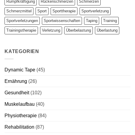
Rumpfkräftigung
Rückenschmerzen
Schmerzen
Schmerzmittel
Sport
Sporttherapie
Sportverletzung
Sportverletzungen
Sportwissenschaften
Taping
Training
Trainingstherapie
Verletzung
Überbelastung
Überlastung
KATEGORIEN
Dynamic Tape
(45)
Ernährung
(26)
Gesundheit
(102)
Muskelaufbau
(40)
Physiotherapie
(84)
Rehabilitation
(87)