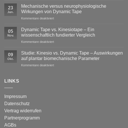
Lasten
Mechanische versus neurophysiologische
23
im
Wirkungen von Dynamic Tape
Jan.
Profisport
für
Kommentare deaktiviert
–
Mechanische
warum
versus
reine
Dynamic Tape vs. Kinesiotape – Ein
05
neurophysiologische
Stabilisation
wissenschaftlich fundierter Vergleich
Nov.
Wirkungen
nicht
für
Kommentare deaktiviert
von
ausreicht
Dynamic
Dynamic Tape
Tape
Studie: Kinesio vs. Dynamic Tape – Auswirkungen
09
vs.
auf plantar biomechanische Parameter
Okt.
Kinesiotape
für
Kommentare deaktiviert
–
Studie:
Ein
Kinesio
wissenschaftlich
vs.
LINKS
fundierter
Dynamic
Vergleich
Tape
–
Impressum
Auswirkungen
Datenschutz
auf
plantar
Vertrag widerrufen
biomechanische
Partnerprogramm
Parameter
AGBs